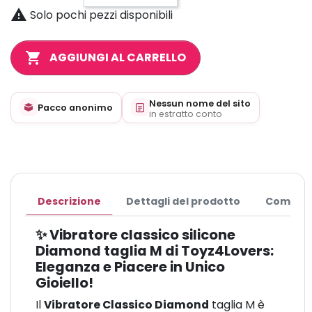

Solo pochi pezzi disponibili
shopping_cart
AGGIUNGI AL CARRELLO
Nessun nome del sito
Pacco anonimo
in estratto conto
Descrizione
Dettagli del prodotto
Commen
✨ Vibratore classico silicone
Diamond taglia M di Toyz4Lovers:
Eleganza e Piacere in Unico
Gioiello!
Il
Vibratore Classico Diamond
taglia M è