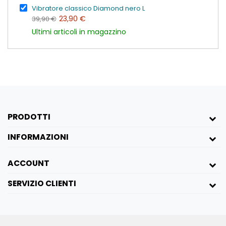
Specifiche:
Vibratore classico Diamond nero L
Materiale: ABS
23,90 €
39,90 €
Ultimi articoli in magazzino
Diametro: 2,8 cm
Lunghezza totale: 17,8 cm
Batterie: 2 stilo AA
(non incluse)
Scopri il piacere raffinato del
Vibratore
Classico Diamond
e lasciati sedurre da
PRODOTTI
un'esperienza di lusso ineguagliabile! 💖
INFORMAZIONI
ACCOUNT
SERVIZIO CLIENTI