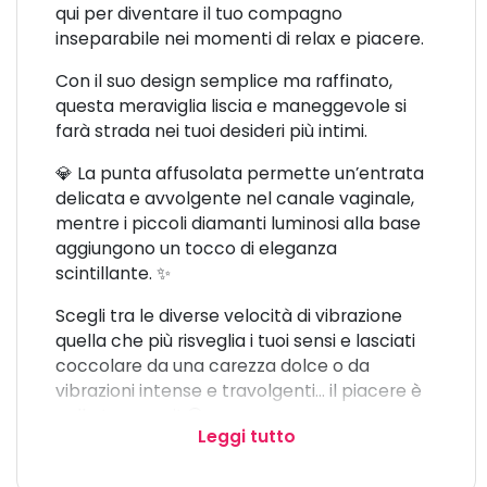
qui per diventare il tuo compagno
inseparabile nei momenti di relax e piacere.
Con il suo design semplice ma raffinato,
questa meraviglia liscia e maneggevole si
farà strada nei tuoi desideri più intimi.
💎 La punta affusolata permette un’entrata
delicata e avvolgente nel canale vaginale,
mentre i piccoli diamanti luminosi alla base
aggiungono un tocco di eleganza
scintillante. ✨
Scegli tra le diverse velocità di vibrazione
quella che più risveglia i tuoi sensi e lasciati
coccolare da una carezza dolce o da
vibrazioni intense e travolgenti… il piacere è
nelle tue mani! 😍
Leggi tutto
Caratteristiche principali: