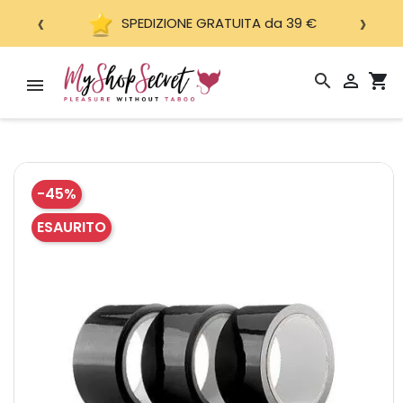
‹
›
SPEDIZIONE GRATUITA da 39 €
search

shopping_cart
-45%
ESAURITO