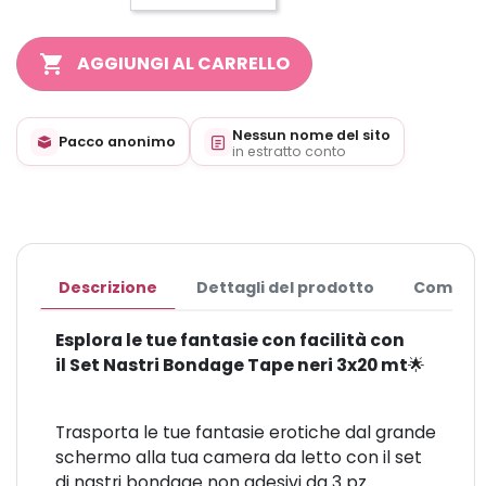
shopping_cart
AGGIUNGI AL CARRELLO
Nessun nome del sito
Pacco anonimo
in estratto conto
Descrizione
Dettagli del prodotto
Commen
Esplora le tue fantasie con facilità con
il Set Nastri Bondage Tape neri 3x20 mt
🌟
Trasporta le tue fantasie erotiche dal grande
schermo alla tua camera da letto con il set
di nastri bondage non adesivi da 3 pz