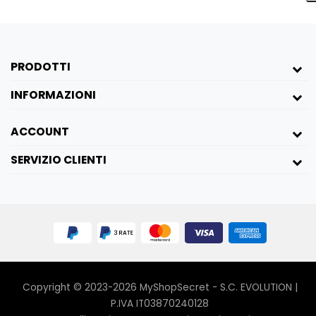
Libera la tua creatività in camera da letto
🔥
Con questo nastro bondage, potrai liberare
PRODOTTI
la tua creatività e creare momenti
indimenticabili di piacere. Sperimenta nuove
INFORMAZIONI
sensazioni e lasciati trasportare in un mondo
di piacere senza limiti.
ACCOUNT
- Materiale: PVC
SERVIZIO CLIENTI
- Lunghezza: 20 metri x3
- Colore: Nero
- Formato: 3 unità
- Indicato Per: Lui & Lei
- Misure Confezione: 30,5 x 10 x 5 cm
Copyright © 2023-2026 MyShopSecret - S.C. EVOLUTION |
P.IVA IT03870240128