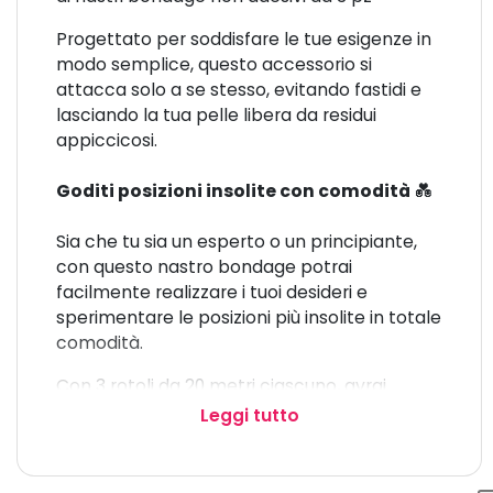
Progettato per soddisfare le tue esigenze in
modo semplice, questo accessorio si
attacca solo a se stesso, evitando fastidi e
lasciando la tua pelle libera da residui
appiccicosi.
Goditi posizioni insolite con comodità
💑
Sia che tu sia un esperto o un principiante,
con questo nastro bondage potrai
facilmente realizzare i tuoi desideri e
sperimentare le posizioni più insolite in totale
comodità.
Con 3 rotoli da 20 metri ciascuno, avrai
abbastanza lunghezza per esplorare nuove
Leggi tutto
frontiere della passione direttamente dalla
tua camera da letto.