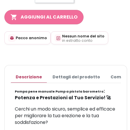
shopping_cart
AGGIUNGI AL CARRELLO
Nessun nome del sito
Pacco anonimo
in estratto conto
Descrizione
Dettagli del prodotto
Commen
:
Pompa pene manuale Pump a pistola barometro
Potenza e Prestazioni al Tuo Servizio! 🚀
Cerchi un modo sicuro, semplice ed efficace
per migliorare la tua erezione e la tua
soddisfazione?