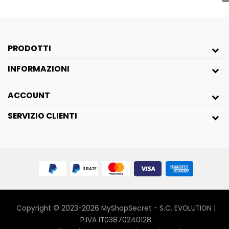
Pump:
Dotata di comando di pompaggio
manuale a pistola
🎯
Benefici
PRODOTTI
Maggiore dimensione e durezza
:
INFORMAZIONI
L'aumento del flusso sanguigno dona erezioni
più possenti e soddisfacenti.
ACCOUNT
Sensazione realistica
: Un'aspirazione che
ricorda un rapporto orale.
SERVIZIO CLIENTI
Materiali sicuri
: Realizzato senza ftalati,
rispettoso della tua salute.
📏
Specifiche tecniche
Diametro interno
: 6,3 cm
Lunghezza inseribile
: 21,6 cm
Lunghezza tubo flessibile
: 25,9 cm
Alimentazione
: 3 batterie AA
(non
Copyright © 2023-2026 MyShopSecret - S.C. EVOLUTION |
incluse)
P.IVA IT03870240128