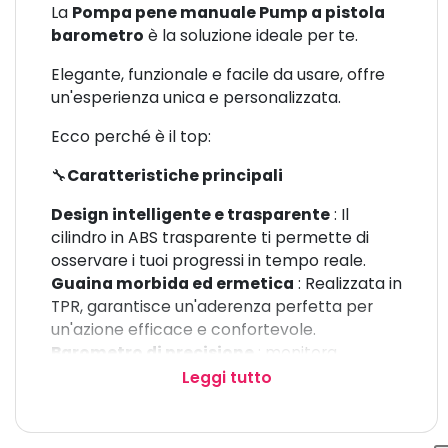
La
Pompa pene manuale Pump a pistola
barometro
è la soluzione ideale per te.
Elegante, funzionale e facile da usare, offre
un'esperienza unica e personalizzata.
Ecco perché è il top:
🔧
Caratteristiche principali
Design intelligente e trasparente
: Il
cilindro in ABS trasparente ti permette di
osservare i tuoi progressi in tempo reale.
Guaina morbida ed ermetica
: Realizzata in
TPR, garantisce un'aderenza perfetta per
un'azione efficace e confortevole.
Barometro di precisione
: monitora
facilmente la pressione grazie a un
Leggi tutto
manometro pratico ed elegante.
Scala graduata
: Per tenere sotto controllo
la crescita e migliorare l'esperienza.