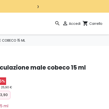
›
search

shopping_cart
Accedi
Carrello
E COBECO 15 ML
iaculazione male cobeco 15 ml
45%
: 25,90 €
 3,90
15 ml