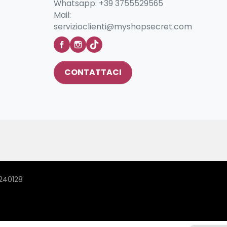
Whatsapp:
+39 3755529565
Mail:
servizioclienti@myshopsecret.com
CONTATTACI
0240128