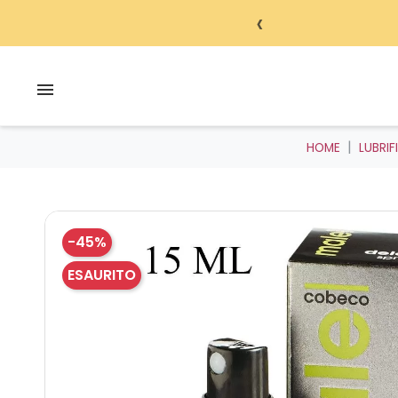
‹
HOME
LUBRIF
-45%
ESAURITO