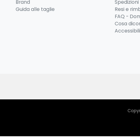
Brand
Spedizioni
Guida alle taglie
Resi e rim
FAQ - Dom
Cosa dicon
Accessibil
Copyr