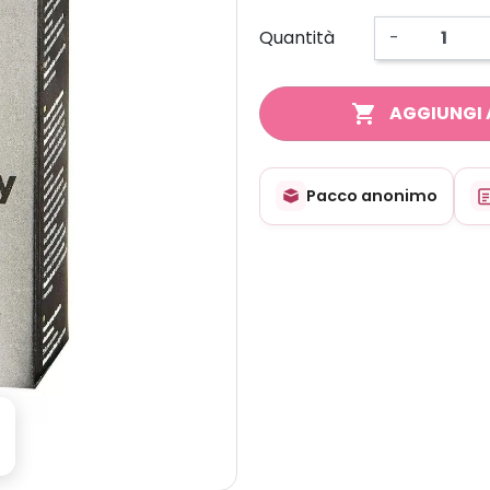
Quantità
-
shopping_cart
AGGIUNGI 
Pacco anonimo