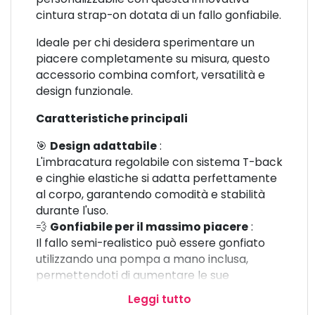
cintura strap-on dotata di un fallo gonfiabile.
Ideale per chi desidera sperimentare un
piacere completamente su misura, questo
accessorio combina comfort, versatilità e
design funzionale.
Caratteristiche principali
🎯
Design adattabile
:
L'imbracatura regolabile con sistema T-back
e cinghie elastiche si adatta perfettamente
al corpo, garantendo comodità e stabilità
durante l'uso.
💨
Gonfiabile per il massimo piacere
:
Il fallo semi-realistico può essere gonfiato
utilizzando una pompa a mano inclusa,
permettendoti di aumentare le sue
dimensioni per soddisfare ogni desiderio. Una
Leggi tutto
valvola di rilascio rapido consente di