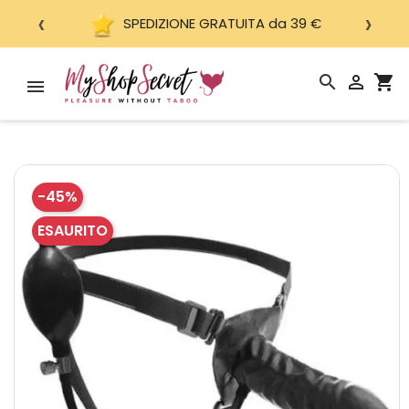
‹
›
SPEDIZIONE GRATUITA da 39 €
search

shopping_cart
-45%
ESAURITO