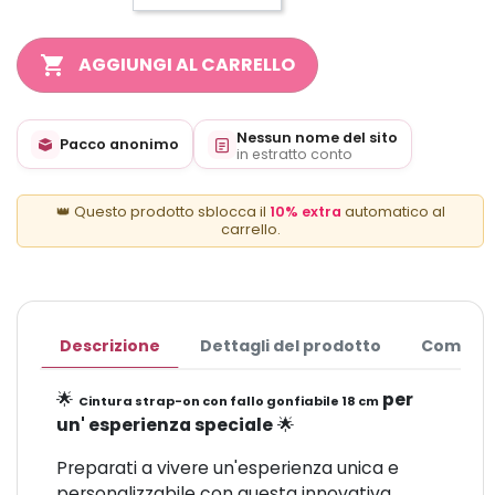
shopping_cart
AGGIUNGI AL CARRELLO
Nessun nome del sito
Pacco anonimo
in estratto conto
👑 Questo prodotto sblocca il
10% extra
automatico al
carrello.
Descrizione
Dettagli del prodotto
Commen
🌟
per
Cintura strap-on con fallo gonfiabile 18 cm
un' esperienza speciale
🌟
Preparati a vivere un'esperienza unica e
personalizzabile con questa innovativa