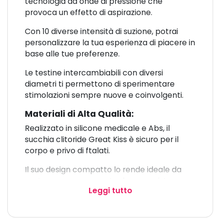
tecnologia ad onde di pressione che
provoca un effetto di aspirazione.
Con 10 diverse intensità di suzione, potrai
personalizzare la tua esperienza di piacere in
base alle tue preferenze.
Le testine intercambiabili con diversi
diametri ti permettono di sperimentare
stimolazioni sempre nuove e coinvolgenti.
Materiali di Alta Qualità:
Realizzato in silicone medicale e Abs, il
succhia clitoride Great Kiss è sicuro per il
corpo e privo di ftalati.
Il suo design compatto lo rende ideale da
portare ovunque, mentre la sua resistenza
Leggi tutto
all'acqua ti permette di godere di momenti
di piacere anche sotto la doccia o nella
vasca da bagno.