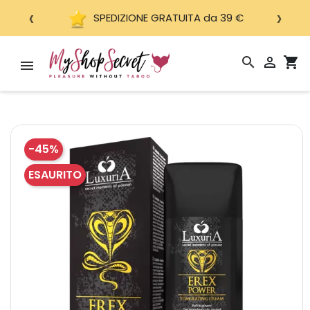
‹
›
SPEDIZIONE GRATUITA da 39 €
search

shopping_cart
-45%
ESAURITO