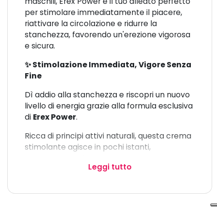
maschili, Erex Power è il tuo alleato perfetto
per stimolare immediatamente il piacere,
riattivare la circolazione e ridurre la
stanchezza, favorendo un'erezione vigorosa
e sicura.
✨ Stimolazione Immediata, Vigore Senza
Fine
Dì addio alla stanchezza e riscopri un nuovo
livello di energia grazie alla formula esclusiva
di
Erex Power
.
Ricca di principi attivi naturali, questa crema
stimolante agisce in pochi istanti,
aumentando il flusso sanguigno nella zona
Leggi tutto
genitale maschile e regalando una
sensazione di vitalità che dura nel tempo.
🌿 Potere degli Estratti Naturali, Effetto
Senza Attese