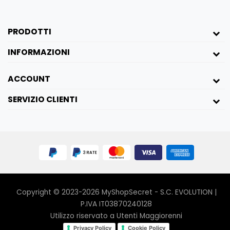
Con Erex Power, non serve aspettare: i suoi
estratti naturali offrono un effetto
PRODOTTI
immediato, intensificando il tuo vigore e
migliorando la resistenza senza bisogno di
INFORMAZIONI
lunghi massaggi.
ACCOUNT
Basta applicare una piccola quantità per
sentire subito la differenza! Inoltre, è priva di
SERVIZIO CLIENTI
controindicazioni, rendendola sicura e facile
da usare ogni volta che desideri.
⚠️ Attenzione: Uso Sicuro e Consapevole
Erex Power
è una crema studiata per il
massimo piacere, ma ricorda di evitare l’uso
su pelle danneggiata o irritata.
Copyright © 2023-2026 MyShopSecret - S.C. EVOLUTION |
La sua azione intensa può causare un lieve
P.IVA IT03870240128
arrossamento, segno che sta riattivando la
Utilizzo riservato a Utenti Maggiorenni
circolazione e risvegliando la tua energia!
Privacy Policy
Cookie Policy