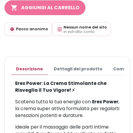
shopping_cart
AGGIUNGI AL CARRELLO
Nessun nome del sito
Pacco anonimo
in estratto conto
Descrizione
Dettagli del prodotto
Commen
Erex Power: La Crema Stimolante che
Risveglia il Tuo Vigore! ⚡
Scatena tutta la tua energia con
Erex Power
,
la crema super attiva formulata per regalarti
sensazioni potenti e durature.
Ideale per il massaggio delle parti intime